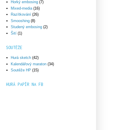
Horký embosing
(7)
Mixed-media
(16)
Razítkování
(26)
Smooshing
(8)
Studený embosing
(2)
Šití
(1)
SOUTĚŽE
Hurá sketch
(42)
Kalendářový maraton
(34)
Soutěže HP
(15)
HURÁ PAPÍR NA FB