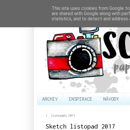
This site uses cookies from Google to 
are shared with Google along with per
statistics, and to detect and address 
ARCHIV
INSPIRACE
NÁVODY
1. listopadu 2017
Sketch listopad 2017