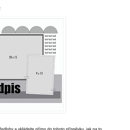
:
ředlohy a vkládejte přímo do tohoto příspěvku, jak na to