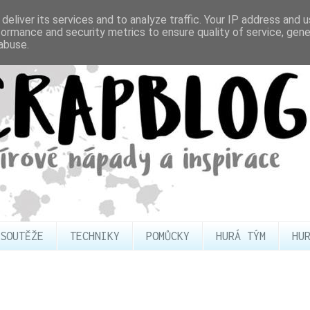
deliver its services and to analyze traffic. Your IP address and 
formance and security metrics to ensure quality of service, gen
abuse.
SOUTĚŽE
TECHNIKY
POMŮCKY
HURÁ TÝM
HU