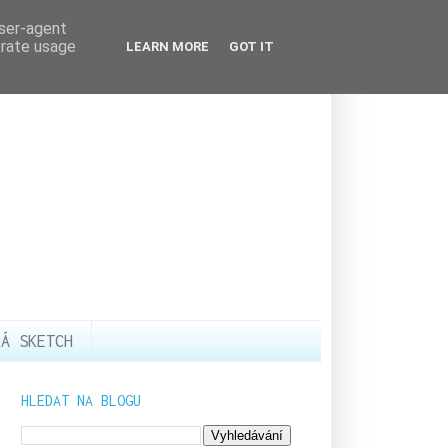
user-agent
erate usage
LEARN MORE
GOT IT
RÁ SKETCH
HLEDAT NA BLOGU