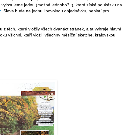
 vylosujeme jednu (možná jednoho? :), která získá poukázku na
z
. Sleva bude na jednu libovolnou objednávku, neplatí pro
 z těch, které vložily všech dvanáct stránek, a ta vyhraje hlavní
ku všichni, kteří vložili všechny měsíční sketche, královskou