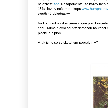
naleznete
zde
. Nezapomeňte, že každý měsíc
15% slevu v našem e-shopu
www.hurapapir.c
sloučené objednávky.
Na konci roku vylosujeme stejně jako loni jednu
cenu. Mimo hlavní soutěž dostanou na konci ro
placku a diplom.
A jak jsme se se sketchem popraly my?