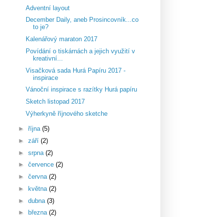
Adventní layout
December Daily, aneb Prosincovník...co
to je?
Kalenářový maraton 2017
Povídání o tiskárnách a jejich využití v
kreativní...
Visačková sada Hurá Papíru 2017 -
inspirace
Vánoční inspirace s razítky Hurá papíru
Sketch listopad 2017
Výherkyně říjnového sketche
►
října
(5)
►
září
(2)
►
srpna
(2)
►
července
(2)
►
června
(2)
►
května
(2)
►
dubna
(3)
►
března
(2)