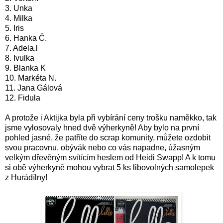
3. Unka
4. Milka
5. Iris
6. Hanka Č.
7. Adela.l
8. Ivulka
9. Blanka K
10. Markéta N.
11. Jana Gálová
12. Fidula
A protože i Aktijka byla při vybírání ceny trošku naměkko, tak
jsme vylosovaly hned dvě výherkyně! Aby bylo na první
pohled jasné, že patříte do scrap komunity, můžete ozdobit
svou pracovnu, obývák nebo co vás napadne, úžasným
velkým dřevěným svítícím heslem od Heidi Swapp! A k tomu
si obě výherkyně mohou vybrat 5 ks libovolných samolepek
z Hurádílny!