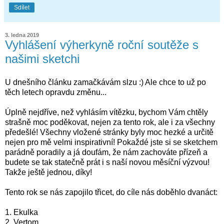
Sdílet
3. ledna 2019
Vyhlášení výherkyně roční soutěže s
našimi sketchi
U dnešního článku zamačkávám slzu :) Ale chce to už po
těch letech opravdu změnu...
Úplně nejdříve, než vyhlásím vítězku, bychom Vám chtěly
strašně moc poděkovat, nejen za tento rok, ale i za všechny
předešlé! Všechny vložené stránky byly moc hezké a určitě
nejen pro mě velmi inspirativní! Pokaždé jste si se sketchem
parádně poradily a já doufám, že nám zachováte přízeň a
budete se tak statečně prát i s naší novou měsíční výzvou!
Takže ještě jednou, díky!
Tento rok se nás zapojilo třicet, do cíle nás doběhlo dvanáct:
1. Ekulka
2. Vertom