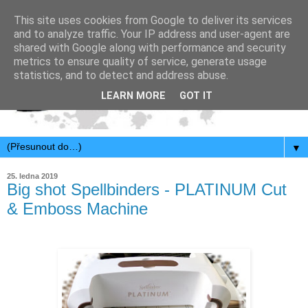
This site uses cookies from Google to deliver its services
and to analyze traffic. Your IP address and user-agent are
shared with Google along with performance and security
metrics to ensure quality of service, generate usage
statistics, and to detect and address abuse.
LEARN MORE
GOT IT
▼
25. ledna 2019
Big shot Spellbinders - PLATINUM Cut
& Emboss Machine