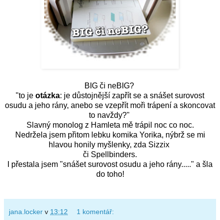
BIG či neBIG?
"to je
otázka
: je důstojnější zapřít se a snášet surovost
osudu a jeho rány, anebo se vzepřít moři trápení a skoncovat
to navždy?"
Slavný monolog z Hamleta mě trápil noc co noc.
Nedržela jsem přitom lebku komika
Yorika, nýbrž se mi
hlavou honily myšlenky, zda Sizzix
či Spellbinders.
I přestala jsem "snášet surovost osudu a jeho rány....." a šla
do toho!
jana.locker
v
13:12
1 komentář: