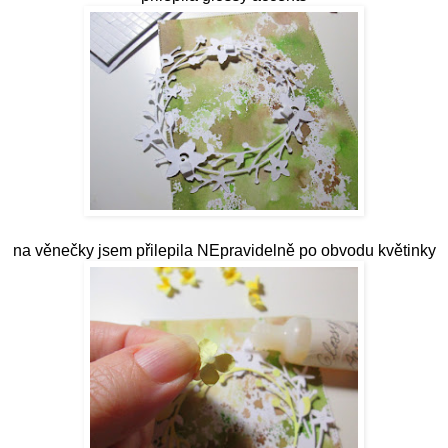
na věnečky jsem přilepila NEpravidelně po obvodu květinky