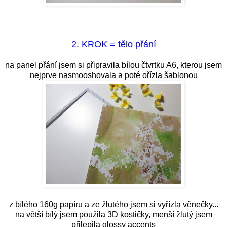
2. KROK = tělo přání
na panel přání jsem si připravila bílou čtvrtku A6, kterou jsem
nejprve nasmooshovala a poté ořízla šablonou
z bílého 160g papíru a ze žlutého jsem si vyřízla věnečky...
na větší bílý jsem použila 3D kostičky, menší žlutý jsem
přilepila glossy accents