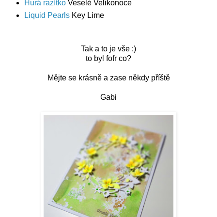
Hurá razítko
Veselé Velikonoce
Liquid Pearls
Key Lime
Tak a to je vše :)
to byl fofr co?
Mějte se krásně a zase někdy příště
Gabi