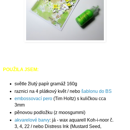
POUŽILA JSEM:
světle žlutý papír gramáž 160g
raznici na 4 plátkový květ / nebo
šablonu do BS
embossovací pero
(Tim Holtz) s kuličkou cca
3mm
pěnovou podložku (z moosgummi)
akvarelové barvy
: já - wax aquarell Koh-i-noor č.
3, 4, 22 / nebo Distress Ink (Mustard Seed,