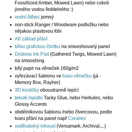
Fossillized Amber, Mowed Lawn) nebo cokoli
jinného vodou ředitelného :)
vodní štětec
jemný
non-stick Ranger / Woodware podložku nebo
nějakou plastovou fólii
A6 základ přání
bílou grafickou čtvrtku
na smooshovaný panel
Distress Ink Pad
(Gathered Twigs, Mowed Lawn)
na smooshing
bílý papír na věneček 160g/m2
vyřezávací šablonu ve
tvaru věnečku
(já -
Memory Box, Rayher)
3D kostičky
oboustranně lepící
tekuté lepidlo
Tacky Glue, nebo Herkules, nebo
Glossy Accents
obdélníkovou šablonu /nebo čtvercovou, podle
tvaru přání na panel např
Crealies
voděodolný inkoust
(Versamark, Archival,...)