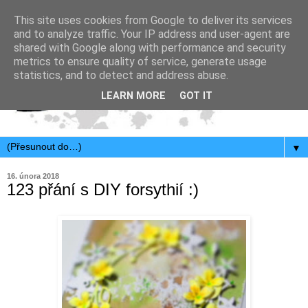
This site uses cookies from Google to deliver its services
and to analyze traffic. Your IP address and user-agent are
shared with Google along with performance and security
metrics to ensure quality of service, generate usage
statistics, and to detect and address abuse.
LEARN MORE
GOT IT
▼
16. února 2018
123 přání s DIY forsythií :)