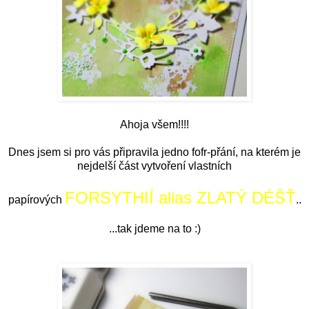
Ahoja všem!!!!
Dnes jsem si pro vás připravila jedno fofr-přání, na kterém je
nejdelší část vytvoření vlastních
FORSYTHIÍ alias ZLATÝ DÉŠŤ
papírových
..
...tak jdeme na to :)