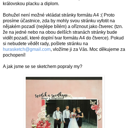
královskou placku a diplom.
Bohužel není možné vkládat stránky formátu A4 :( Proto
prosíme účastnice, zda by mohly svou stránku vyfotit na
nějakém pozadí (nejlépe bílém) a oříznout jako čtverec (tzn.
že na jedné nebo na obou delších stranách stránky bude
vidět pozadí, které doplní tvar formátu A4 do čtverce). Pokud
si nebudete vědět rady, pošlete stránku na
hurasketch
@gmail.com
, vložíme ji za Vás. Moc děkujeme za
pochopení!
A jak jsme se se sketchem popraly my?