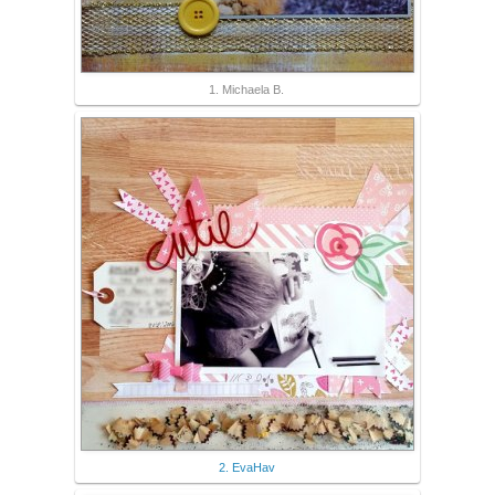
1. Michaela B.
2. EvaHav