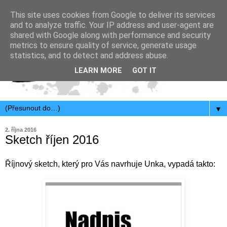
This site uses cookies from Google to deliver its services
and to analyze traffic. Your IP address and user-agent are
shared with Google along with performance and security
metrics to ensure quality of service, generate usage
statistics, and to detect and address abuse.
LEARN MORE
GOT IT
▼
2. října 2016
Sketch říjen 2016
Říjnový sketch, který pro Vás navrhuje Unka, vypadá takto: