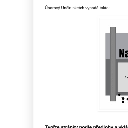
Únorový Unčin sketch vypadá takto:
Tvořte stránky podle předlohy a vklá