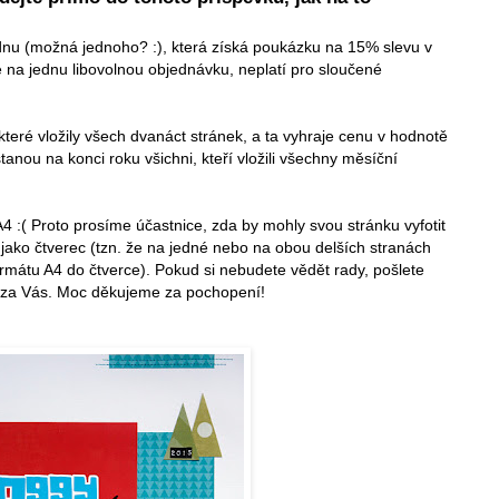
nu (možná jednoho? :), která získá poukázku na 15% slevu v
e na jednu libovolnou objednávku, neplatí pro sloučené
které vložily všech dvanáct stránek, a ta vyhraje cenu v hodnotě
anou na konci roku všichni, kteří vložili všechny měsíční
 :( Proto prosíme účastnice, zda by mohly svou stránku vyfotit
jako čtverec (tzn. že na jedné nebo na obou delších stranách
formátu A4 do čtverce). Pokud si nebudete vědět rady, pošlete
ji za Vás. Moc děkujeme za pochopení!