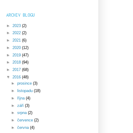
ARCHIV BLOGU
►
2023
(2)
►
2022
(2)
►
2021
(6)
►
2020
(12)
►
2019
(47)
►
2018
(94)
►
2017
(68)
▼
2016
(48)
►
prosince
(3)
►
listopadu
(18)
►
října
(4)
►
září
(3)
►
srpna
(2)
►
července
(2)
►
června
(4)