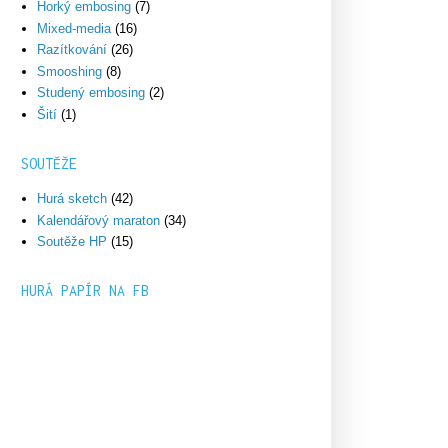
Horký embosing
(7)
Mixed-media
(16)
Razítkování
(26)
Smooshing
(8)
Studený embosing
(2)
Šití
(1)
SOUTĚŽE
Hurá sketch
(42)
Kalendářový maraton
(34)
Soutěže HP
(15)
HURÁ PAPÍR NA FB