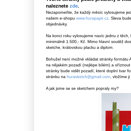
naleznete
zde
.
Nezapomeňte, že každý měsíc vylosujeme jed
našem e-shopu
www.hurapapir.cz
. Sleva bud
objednávky.
Na konci roku vylosujeme navíc jednu z těch, 
minimálně 1.500,- Kč. Mimo hlavní soutěž dost
sketche, královskou placku a diplom.
Bohužel není možné vkládat stránky formátu A4
na nějakém pozadí (nejlépe bílém) a oříznout 
stránky bude vidět pozadí, které doplní tvar 
stránku na
hurasketch
@gmail.com
, vložíme 
A jak jsme se se sketchem popraly my?