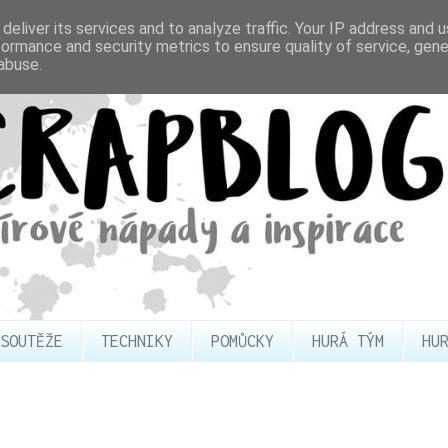
deliver its services and to analyze traffic. Your IP address and 
formance and security metrics to ensure quality of service, gen
abuse.
SOUTĚŽE
TECHNIKY
POMŮCKY
HURÁ TÝM
HU