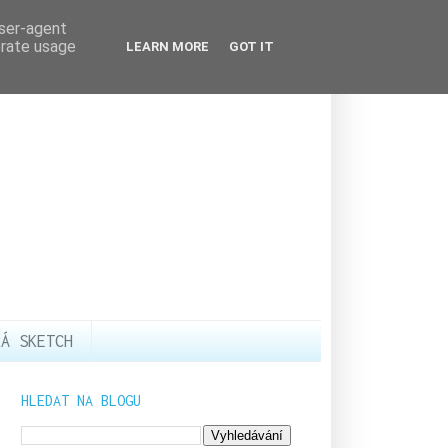
user-agent
erate usage
LEARN MORE
GOT IT
RÁ SKETCH
HLEDAT NA BLOGU